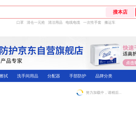
口罩
清仓一元抢
清洁用品
电线电缆
一次性手套
搬运车
擦拭
洗手间用品
分配器
手部防护
品牌分类
努力加载中，请稍后...